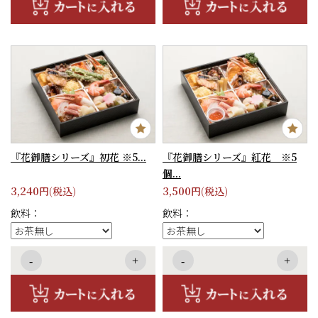
『花御膳シリーズ』初花 ※5...
『花御膳シリーズ』紅花 ※5
個...
3,240
3,500
円(税込)
円(税込)
飲料：
飲料：
-
+
-
+