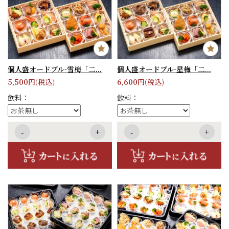
個人盛オードブル-雪梅「二...
個人盛オードブル-星梅「二...
5,500
6,600
円(税込)
円(税込)
飲料：
飲料：
-
+
-
+