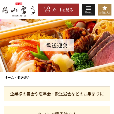
コ
ン
テ
ン
ツ
へ
ス
キ
歓送迎会
ッ
プ
ホーム
»
歓送迎会
企業様の宴会や忘年会・歓送迎会などのお集まりに
ネットで簡単注文！