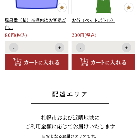
風呂敷（紫）※梱包はお客様ご
お茶（ペットボトル）
自...
80
200
円(税込)
円(税込)
-
+
-
+
配達エリア
札幌市および近隣地域に
ご利用金額に応じてお届けいたします
目安となるお届けエリアです。