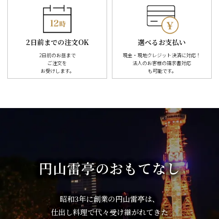
2日前までの注文OK
選べるお支払い
2日前のお昼まで
現金・現地クレジット決済に対応！
ご注文を
法人のお客様の請求書対応
お受けします。
も可能です。
円山雷亭のおもてなし
昭和3年に創業の円山雷亭は、
仕出し料理で代々受け継がれてきた