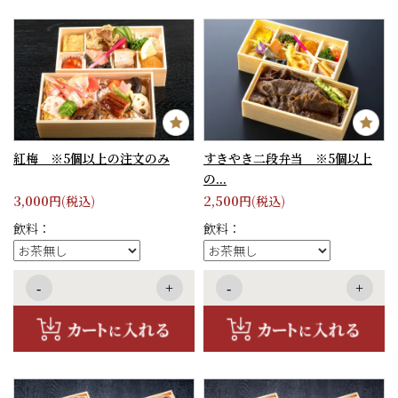
紅梅 ※5個以上の注文のみ
すきやき二段弁当 ※5個以上
の...
3,000
2,500
円(税込)
円(税込)
飲料：
飲料：
-
+
-
+