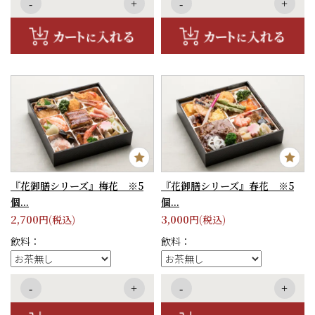
-
+
-
+
1
2
『花御膳シリーズ』梅花 ※5
『花御膳シリーズ』春花 ※5
個...
個...
2,700
3,000
円(税込)
円(税込)
飲料：
飲料：
-
+
-
+