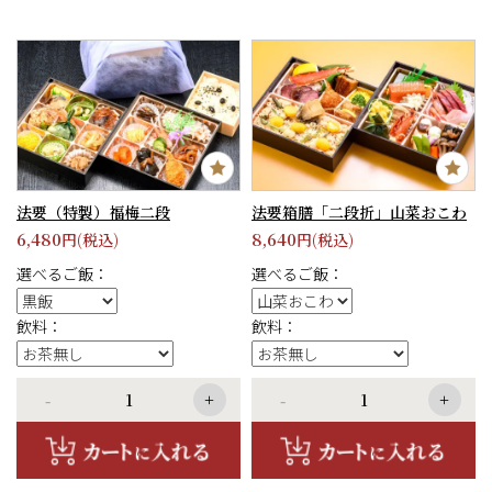
1
法要（特製）福梅二段
法要箱膳「二段折」山菜おこわ
6,480
8,640
円(税込)
円(税込)
選べるご飯：
選べるご飯：
2
飲料：
飲料：
-
+
-
+