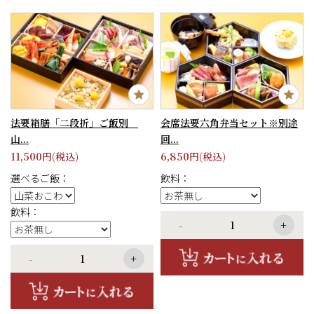
法要箱膳「二段折」ご飯別
会席法要六角弁当セット※別途
山...
回...
11,500
6,850
円(税込)
円(税込)
選べるご飯：
飲料：
飲料：
-
+
-
+