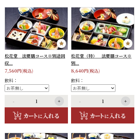
松花堂 法要膳コース※別途回
松花堂（特） 法要膳コース※
収...
別...
7,560
8,640
円(税込)
円(税込)
飲料：
飲料：
-
+
-
+