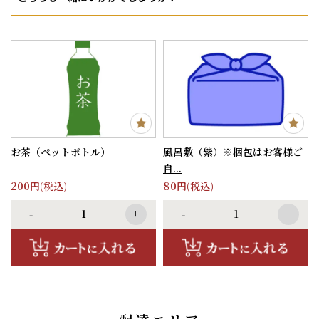
お茶（ペットボトル）
風呂敷（紫）※梱包はお客様ご
自...
200
80
円(税込)
円(税込)
-
+
-
+