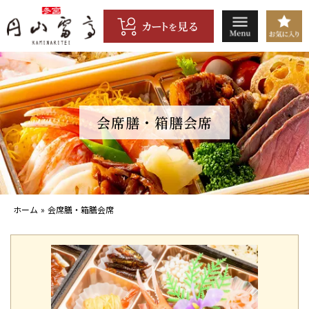
コ
ン
テ
ン
ツ
へ
ス
キ
会席膳・箱膳会席
ッ
プ
ホーム
»
会席膳・箱膳会席