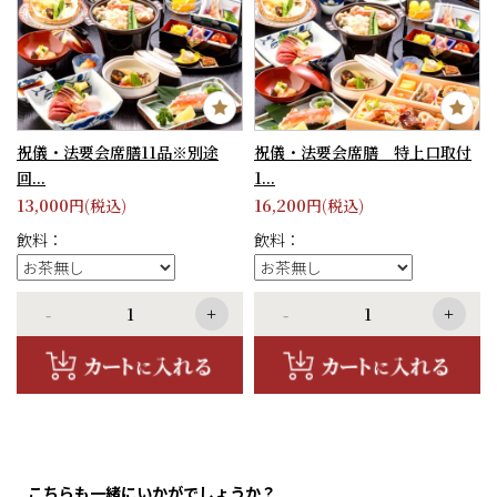
祝儀・法要会席膳11品※別途
祝儀・法要会席膳 特上口取付
回...
1...
13,000
16,200
円(税込)
円(税込)
飲料：
飲料：
-
+
-
+
こちらも一緒にいかがでしょうか？