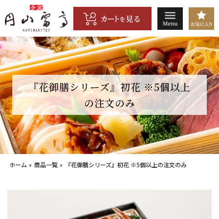
コ
ン
テ
ン
ツ
へ
ス
キ
『花御膳シリーズ』初花 ※5個以上
ッ
の注文のみ
プ
ホーム
»
商品一覧
»
『花御膳シリーズ』初花 ※5個以上の注文のみ