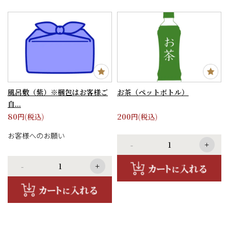
風呂敷（紫）※梱包はお客様ご
お茶（ペットボトル）
自...
80
200
円(税込)
円(税込)
お客様へのお願い
-
+
安全にお届けするため、配送中
-
+
の崩れ防止を考慮し、風呂敷で
お弁当を包む作業は承っており
ません。
何卒ご理解のほどよろしくお願
いいたします。